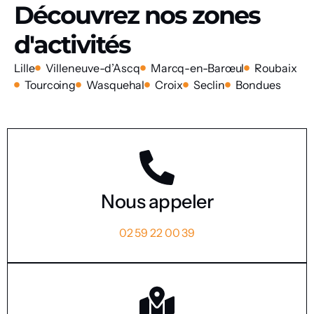
Découvrez nos zones
d'activités
Lille
Villeneuve-d’Ascq
Marcq-en-Barœul
Roubaix
Tourcoing
Wasquehal
Croix
Seclin
Bondues
Nous appeler
02 59 22 00 39